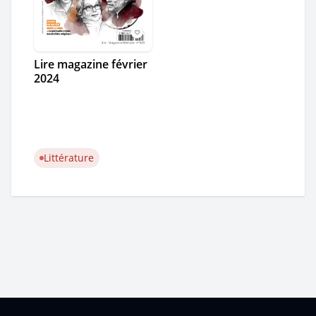
Lire magazine février
2024
Littérature
Pied de page