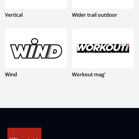
Vertical
Wider trail outdoor
Wind
Workout mag’
Pied de page