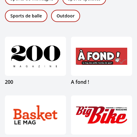
Sports de balle
Outdoor
200
A fond !