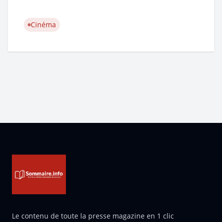
Cinéma
Pied de page
Le contenu de toute la presse magazine en 1 clic