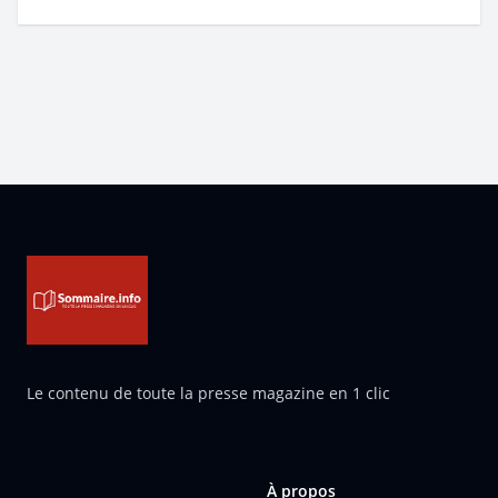
Pied de page
Le contenu de toute la presse magazine en 1 clic
À propos