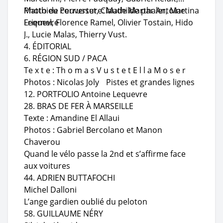
Matthieu Perrusset, Claude Marthaler, Martina
Photo de couverture: Mathilde par Antoine
Friemel, Florence Ramel, Olivier Tostain, Hido
Lequevre
J., Lucie Malas, Thierry Vust.
4. ÉDITORIAL
6. RÉGION SUD / PACA
Te x t e : Th o m a s V u s t e t E l l a M o s e r
Photos : Nicolas Joly Pistes et grandes lignes
12. PORTFOLIO Antoine Lequevre
28. BRAS DE FER À MARSEILLE
Texte : Amandine El Allaui
Photos : Gabriel Bercolano et Manon
Chaverou
Quand le vélo passe la 2nd et s’affirme face
aux voitures
44. ADRIEN BUTTAFOCHI
Michel Dalloni
L’ange gardien oublié du peloton
58. GUILLAUME NÉRY