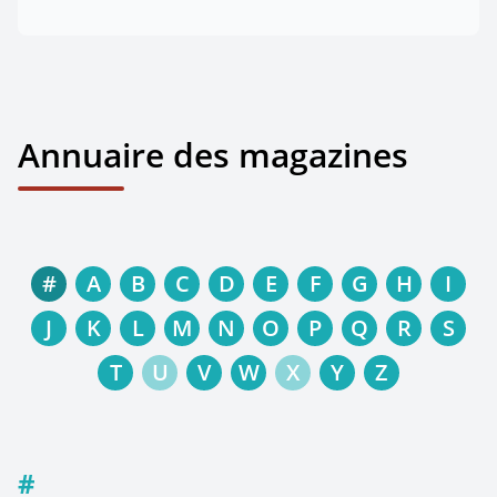
Annuaire des magazines
#
A
B
C
D
E
F
G
H
I
J
K
L
M
N
O
P
Q
R
S
T
U
V
W
X
Y
Z
#