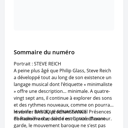
Sommaire du numéro
Portrait : STEVE REICH
A peine plus âgé que Philip Glass, Steve Reich
a développé tout au long de son existence un
langage musical dont l’étiquette « minimaliste
» offre une description… minimale. A quatre-
vingt sept ans, il continue à explorer des sons
et des rythmes nouveaux, comme on pourra
le vérifier lors d
Histoire : BAROQUE RENAISSANCE
u prochain Festival Présences
de Radio France, dont il est l’invité d’honneur.
Phénomène d’un siècle en rupture d’avant-
garde, le mouvement baroque ne s’est pas