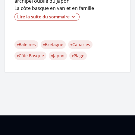
archipel oublié du Japon
La côte basque en van et en famille
Jouer les Robinsons sur des plages
Lire la suite du sommaire
immaculées
Aux Canaries sur la piste des baleines
Baleines
Bretagne
Canaries
Côte Basque
Japon
Plage
Pied de page