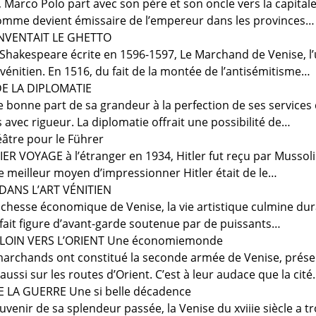
, Marco Polo part avec son père et son oncle vers la capital
homme devient émissaire de l’empereur dans les provinces…
NVENTAIT LE GHETTO
 Shakespeare écrite en 1596-1597, Le Marchand de Venise, l’
f vénitien. En 1516, du fait de la montée de l’antisémitisme…
E LA DIPLOMATIE
e bonne part de sa grandeur à la perfection de ses services
s avec rigueur. La diplomatie offrait une possibilité de…
âtre pour le Führer
VOYAGE à l’étranger en 1934, Hitler fut reçu par Mussolini à
le meilleur moyen d’impressionner Hitler était de le…
ANS L’ART VÉNITIEN
richesse économique de Venise, la vie artistique culmine dur
 fait figure d’avant-garde soutenue par de puissants…
LOIN VERS L’ORIENT Une économiemonde
archands ont constitué la seconde armée de Venise, prése
aussi sur les routes d’Orient. C’est à leur audace que la cit
 LA GUERRE Une si belle décadence
uvenir de sa splendeur passée, la Venise du xviiie siècle a tr