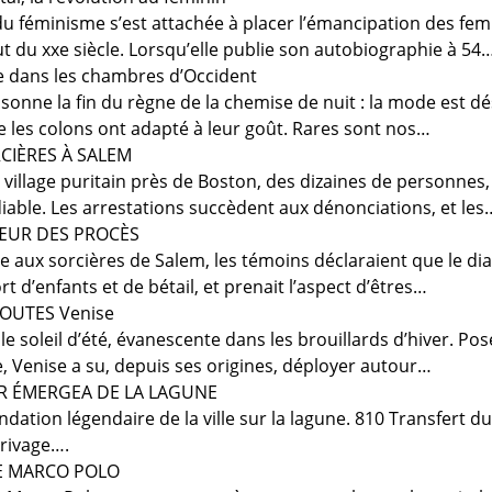
du féminisme s’est attachée à placer l’émancipation des 
t du xxe siècle. Lorsqu’elle publie son autobiographie à 54
te dans les chambres d’Occident
e sonne la fin du règne de la chemise de nuit : la mode est
e les colons ont adapté à leur goût. Rares sont nos…
CIÈRES À SALEM
 village puritain près de Boston, des dizaines de personne
diable. Les arrestations succèdent aux dénonciations, et les
ŒUR DES PROCÈS
e aux sorcières de Salem, les témoins déclaraient que le di
t d’enfants et de bétail, et prenait l’aspect d’êtres…
OUTES Venise
le soleil d’été, évanescente dans les brouillards d’hiver. Po
e, Venise a su, depuis ses origines, déployer autour…
R ÉMERGEA DE LA LAGUNE
ndation légendaire de la ville sur la lagune. 810 Transfert 
 rivage….
E MARCO POLO