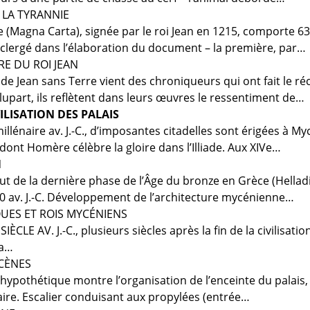
 LA TYRANNIE
(Magna Carta), signée par le roi Jean en 1215, comporte 63 
u clergé dans l’élaboration du document – la première, par…
RE DU ROI JEAN
 de Jean sans Terre vient des chroniqueurs qui ont fait le r
lupart, ils reflètent dans leurs œuvres le ressentiment de…
ILISATION DES PALAIS
millénaire av. J.-C., d’imposantes citadelles sont érigées à 
dont Homère célèbre la gloire dans l’Illiade. Aux XIVe…
N
but de la dernière phase de l’Âge du bronze en Grèce (Hellad
 av. J.-C. Développement de l’architecture mycénienne…
UES ET ROIS MYCÉNIENS
SIÈCLE AV. J.-C., plusieurs siècles après la fin de la civilisat
la…
YCÈNES
 hypothétique montre l’organisation de l’enceinte du palais
taire. Escalier conduisant aux propylées (entrée…