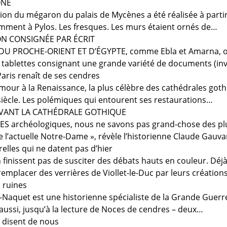
ÔNE
ion du mégaron du palais de Mycènes a été réalisée à partir
ment à Pylos. Les fresques. Les murs étaient ornés de…
ON CONSIGNÉE PAR ÉCRIT
DU PROCHE-ORIENT ET D’ÉGYPTE, comme Ebla et Amarna, ont
 tablettes consignant une grande variété de documents (in
ris renaît de ses cendres
ur à la Renaissance, la plus célèbre des cathédrales got
 siècle. Les polémiques qui entourent ses restaurations…
AVANT LA CATHÉDRALE GOTHIQUE
S archéologiques, nous ne savons pas grand-chose des plus 
 l’actuelle Notre-Dame », révèle l’historienne Claude Gauva
relles qui ne datent pas d’hier
finissent pas de susciter des débats hauts en couleur. Déjà,
emplacer des verrières de Viollet-le-Duc par leurs création
 ruines
Naquet est une historienne spécialiste de la Grande Guerre.
 aussi, jusqu’à la lecture de Noces de cendres – deux…
s disent de nous