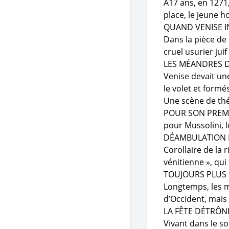
À17 ans, en 1271
place, le jeune 
QUAND VENISE I
Dans la pièce de
cruel usurier jui
LES MÉANDRES D
Venise devait un
le volet et formé
Une scène de thé
POUR SON PREMIER 
pour Mussolini, 
DÉAMBULATION D
Corollaire de la 
vénitienne », qui
TOUJOURS PLUS 
Longtemps, les m
d’Occident, mais 
LA FÊTE DÉTRÔNE
Vivant dans le so