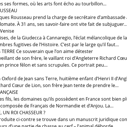
es ses formes, où les arts font écho au tourbillon…
OUSSEAU
acques Rousseau prend la charge de secrétaire d’ambassad
plomate. À 31 ans, ses savoir-faire ont vite fait de subjuguer
 Venise
ises, de la Giudecca à Cannaregio, l’éclat mélancolique de 
es fugitives de l’Histoire. C’est par le large qu’il faut…
 TERRE Ce souverain que l’on aime détester
illant de son frère, le vaillant roi d’Angleterre Richard Cœu
’un prince félon et sans scrupules. Ce portrait peu…
 Oxford de Jean sans Terre, huitième enfant d’Henri II d’Ang
ichard Cœur de Lion, son frère Jean tente de prendre le…
RANÇAISE
ses fils, les domaines qu’ils possèdent en France sont bien 
t composée de Français de Normandie et d’Anjou. La…
, UN ROI CHASSEUR ?
oduite ci-contre se trouve dans un manuscrit juridique conse
urs d’une partie de chasse au cerf – l’animal déborde…