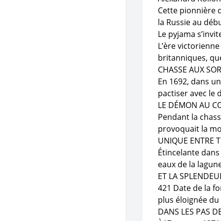
Cette pionnière 
la Russie au débu
Le pyjama s’invi
L’ère victorienn
britanniques, qu
CHASSE AUX SOR
En 1692, dans un
pactiser avec le 
LE DÉMON AU C
Pendant la chass
provoquait la mor
UNIQUE ENTRE T
Étincelante dans 
eaux de la lagun
ET LA SPLENDEU
421 Date de la fo
plus éloignée du
DANS LES PAS D