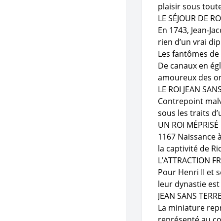
plaisir sous tout
LE SÉJOUR DE R
En 1743, Jean-J
rien d’un vrai di
Les fantômes de
De canaux en égl
amoureux des ombr
LE ROI JEAN SANS
Contrepoint malve
sous les traits d
UN ROI MÉPRISÉ
1167 Naissance à
la captivité de R
L’ATTRACTION F
Pour Henri II et 
leur dynastie es
JEAN SANS TERRE
La miniature repr
représenté au co