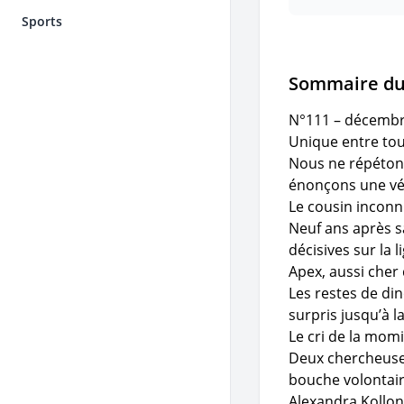
Sports
Sommaire d
N°111 – décembr
Unique entre tout
Nous ne répétons 
énonçons une vér
Le cousin incon
Neuf ans après s
décisives sur la
Apex, aussi cher
Les restes de din
surpris jusqu’à 
Le cri de la mom
Deux chercheuse
bouche volontai
Alexandra Kollont