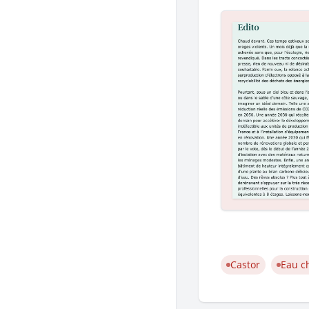
Reportage
Biosou
Cahier pratique
Cahier pratique
Nos lectures
On a
Castor
Eau c