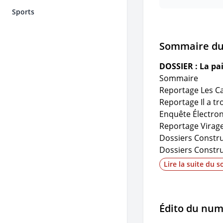
Sports
Sommaire d
DOSSIER : La pai
Sommaire
Reportage
Les C
Reportage
Il a t
Enquête
Électron
Reportage
Virag
Dossiers
Construi
Dossiers
Construi
Dossiers
Constru
Lire la suite du 
Dossiers
Constru
Dossiers
Construi
Reportage
Casano
Édito du nu
Enquête
Remettre
Cahier pratique