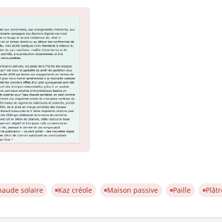
rcée et bioclimatique, s’inspirer de la Kaz créole
Un routeur pour profiter des électrons solaires
Une serre walipini en réemploi
 volé la Voie lactée !
haude solaire
Kaz créole
Maison passive
Paille
Plâtr