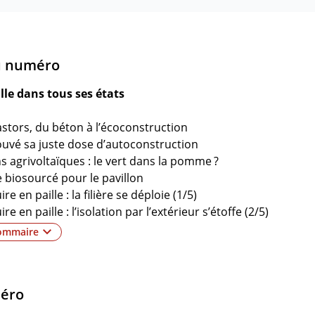
u numéro
lle dans tous ses états
astors, du béton à l’écoconstruction
rouvé sa juste dose d’autoconstruction
s agrivoltaïques : le vert dans la pomme ?
e biosourcé pour le pavillon
re en paille : la filière se déploie (1/5)
re en paille : l’isolation par l’extérieur s’étoffe (2/5)
ire en paille : la paille hachée au menu (3/5)
sommaire
ire en paille : murs isolés préfabriqués (4/5)
re en paille : où la trouver et à quel prix (5/5)
é, l’habitat coopératif qui ouvre grand le volet social
méro
 les pieds dans le plâtre
Un doublage mural en bloc chaux-chanvre en rénovation