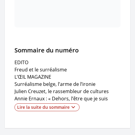
Sommaire du numéro
EDITO
Freud et le surréalisme
L’ŒIL MAGAZINE
Surréalisme belge, l’arme de l’ironie
Julien Creuzet, le rassembleur de cultures
Annie Ernaux : « Dehors, l’être que je suis
s’efface, enregistre »
Lire la suite du sommaire
La belle santé de l’Hôpital Saint-Jean
Tatjana Doll, hyperréaliste
Thierry Delcourt : « La création vient racler
quelque chose de l’essentiel de l’être »