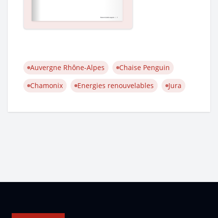
Auvergne Rhône-Alpes
Chaise Penguin
Chamonix
Energies renouvelables
Jura
Pied de page