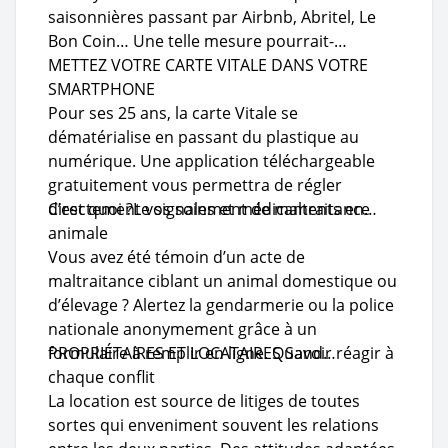
saisonnières passant par Airbnb, Abritel, Le
Bon Coin… Une telle mesure pourrait-…
METTEZ VOTRE CARTE VITALE DANS VOTRE
SMARTPHONE
Pour ses 25 ans, la carte Vitale se
dématérialise en passant du plastique au
numérique. Une application téléchargeable
gratuitement vous permettra de régler
directement vos soins et médicaments en…
C’est quoi ?Le signalement de maltraitance
animale
Vous avez été témoin d’un acte de
maltraitance ciblant un animal domestique ou
d’élevage ? Alertez la gendarmerie ou la police
nationale anonymement grâce à un
formulaire à remplir en ligne. Quand…
PROPRIÉTAIRES ET LOCATAIRES Savoir réagir à
chaque conflit
La location est source de litiges de toutes
sortes qui enveniment souvent les relations