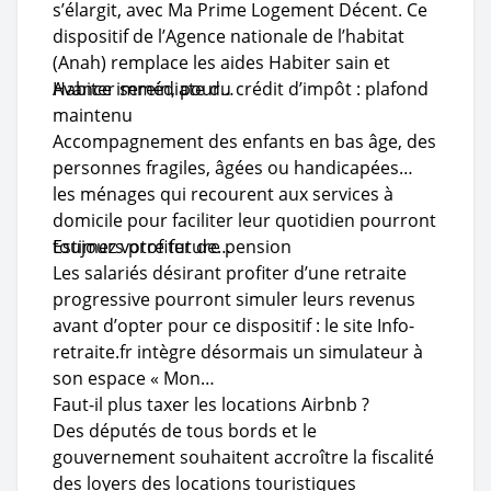
s’élargit, avec Ma Prime Logement Décent. Ce
dispositif de l’Agence nationale de l’habitat
(Anah) remplace les aides Habiter sain et
Habiter serein, pour…
Avance immédiate du crédit d’impôt : plafond
maintenu
Accompagnement des enfants en bas âge, des
personnes fragiles, âgées ou handicapées…
les ménages qui recourent aux services à
domicile pour faciliter leur quotidien pourront
toujours profiter de…
Estimez votre future pension
Les salariés désirant profiter d’une retraite
progressive pourront simuler leurs revenus
avant d’opter pour ce dispositif : le site Info-
retraite.fr intègre désormais un simulateur à
son espace « Mon…
Faut-il plus taxer les locations Airbnb ?
Des députés de tous bords et le
gouvernement souhaitent accroître la fiscalité
des loyers des locations touristiques