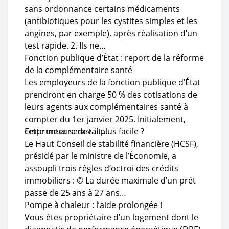
sans ordonnance certains médicaments
(antibiotiques pour les cystites simples et les
angines, par exemple), après réalisation d’un
test rapide. 2. Ils ne…
Fonction publique d’État : report de la réforme
de la complémentaire santé
Les employeurs de la fonction publique d’État
prendront en charge 50 % des cotisations de
leurs agents aux complémentaires santé à
compter du 1er janvier 2025. Initialement,
cette mesure devait…
Emprunter sera-t-il plus facile ?
Le Haut Conseil de stabilité financière (HCSF),
présidé par le ministre de l’Économie, a
assoupli trois règles d’octroi des crédits
immobiliers : © La durée maximale d’un prêt
passe de 25 ans à 27 ans…
Pompe à chaleur : l’aide prolongée !
Vous êtes propriétaire d’un logement dont le