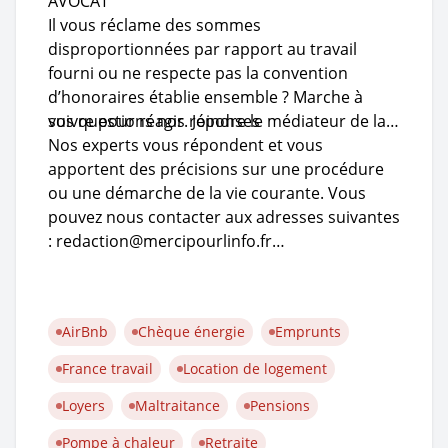
AVOCAT
Il vous réclame des sommes
disproportionnées par rapport au travail
fourni ou ne respecte pas la convention
d’honoraires établie ensemble ? Marche à
suivre pour réagir. Joindre le médiateur de la…
vos questions nos réponses
Nos experts vous répondent et vous
apportent des précisions sur une procédure
ou une démarche de la vie courante. Vous
pouvez nous contacter aux adresses suivantes
: redaction@mercipourlinfo.fr…
AirBnb
Chèque énergie
Emprunts
France travail
Location de logement
Loyers
Maltraitance
Pensions
Pompe à chaleur
Retraite