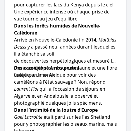
pour capturer les lacs du Kenya depuis le ciel.
Une expérience intense où chaque prise de
vue tourne au jeu d’équilibre
Dans les forêts humides de Nouvelle-
Calédonie
Arrivé en Nouvelle-Calédonie fin 2014,
Matthias
Deuss
y a passé neuf années durant lesquelles
il a étanché sa soif
de découvertes herpétologiques et mesuré les
menaces qui pèsent sur une faune et une flore
Des caméléons à nos portes
uniques au monde.
Faut-il partir en Afrique pour voir des
caméléons à l’état sauvage ? Non, répond
Laurent Fiol
qui, à l’occasion de séjours en
Algarve et en Andalousie, a observé et
photographié quelques jolis spécimens.
Dans l’intimité de la loutre d’Europe
Gaël Lacroûte
était parti sur les îles Shetland
pour y photographier les oiseaux marins, mais