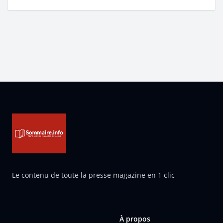
Pied de page
Le contenu de toute la presse magazine en 1 clic
À propos