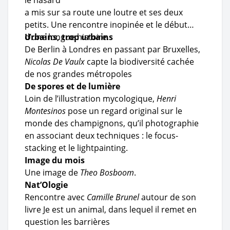
le hasard
a mis sur sa route une loutre et ses deux
petits. Une rencontre inopinée et le début
d’une longue histoire.
Urbains, trop urbains
De Berlin à Londres en passant par Bruxelles,
Nicolas De Vaulx
capte la biodiversité cachée
de nos grandes métropoles
De spores et de lumière
Loin de l’illustration mycologique,
Henri
Montesinos
pose un regard original sur le
monde des champignons, qu’il photographie
en associant deux techniques : le focus-
stacking et le lightpainting.
Image du mois
Une image de
Theo Bosboom
.
Nat’Ologie
Rencontre avec
Camille Brunel
autour de son
livre Je est un animal, dans lequel il remet en
question les barrières