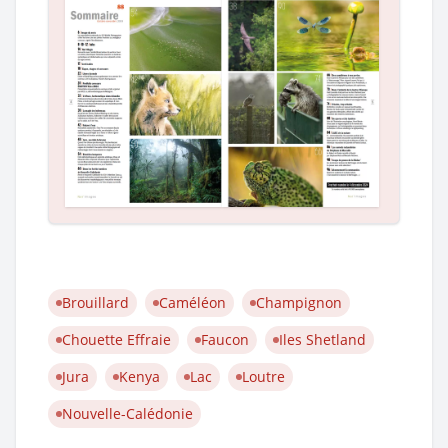
Brouillard
Caméléon
Champignon
Chouette Effraie
Faucon
Iles Shetland
Jura
Kenya
Lac
Loutre
Nouvelle-Calédonie