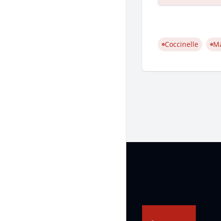
Coccinelle
M
Pied de page