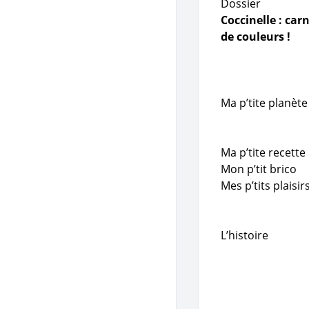
Dossier
Coccinelle : car
de couleurs !
Ma p’tite planète
Ma p’tite recette
Mon p’tit brico
Mes p’tits plaisir
L’histoire