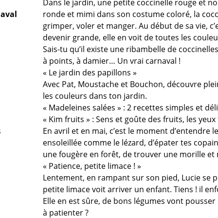
Dans le jardin, une petite coccinelle rouge et 
naval
ronde et mimi dans son costume coloré, la cocc
grimper, voler et manger. Au début de sa vie, c’
devenir grande, elle en voit de toutes les couleu
Sais-tu qu’il existe une ribambelle de coccinelle
à points, à damier… Un vrai carnaval !
« Le jardin des papillons »
Avec Pat, Moustache et Bouchon, découvre plein 
les couleurs dans ton jardin.
« Madeleines salées » : 2 recettes simples et dél
« Kim fruits » : Sens et goûte des fruits, les yeux
s
En avril et en mai, c’est le moment d’entendre l
ensoleillée comme le lézard, d’épater tes copai
une fougère en forêt, de trouver une morille e
« Patience, petite limace ! »
Lentement, en rampant sur son pied, Lucie se p
petite limace voit arriver un enfant. Tiens ! il e
Elle en est sûre, de bons légumes vont pousser ici
à patienter ?