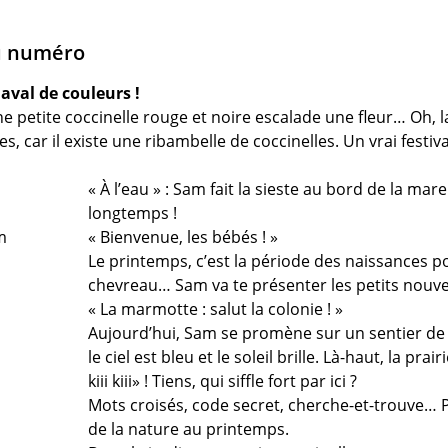
u numéro
naval de couleurs !
ne petite coccinelle rouge et noire escalade une fleur… Oh, l
es, car il existe une ribambelle de coccinelles. Un vrai festiv
« À l’eau » : Sam fait la sieste au bord de la ma
longtemps !
m
« Bienvenue, les bébés ! »
Le printemps, c’est la période des naissances p
chevreau… Sam va te présenter les petits nouv
« La marmotte : salut la colonie ! »
Aujourd’hui, Sam se promène sur un sentier de 
le ciel est bleu et le soleil brille. Là-haut, la p
kiii kiii» ! Tiens, qui siffle fort par ici ?
Mots croisés, code secret, cherche-et-trouve… Pl
de la nature au printemps.