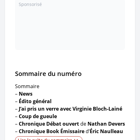
Sponsorisé
Sommaire du numéro
Sommaire
–
News
–
Édito général
–
J’ai pris un verre avec
Virginie Bloch-Lainé
–
Coup de gueule
–
Chronique Débat ouvert
de
Nathan Devers
–
Chronique Book Émissaire
d’
Éric Naulleau
– Chronique BD par T.H.
de
Tewfik Hakem