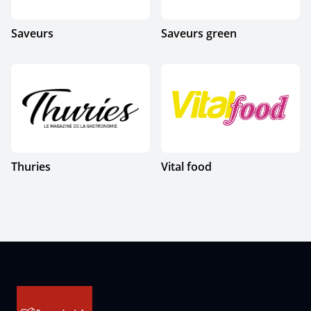
Saveurs
Saveurs green
Thuries
Vital food
Pied de page