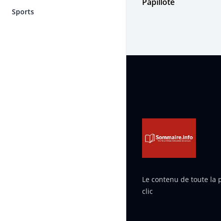
Papillote
Sports
Pied de page
Le contenu de toute la
clic