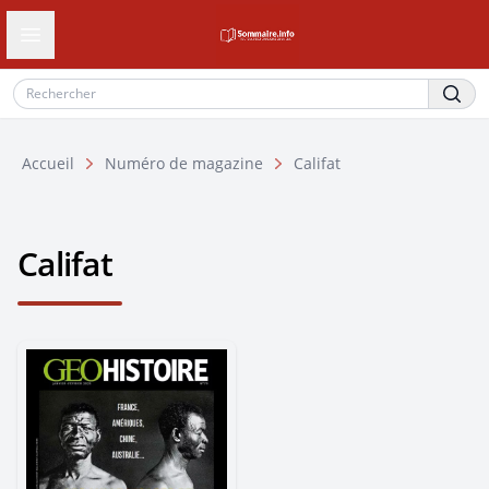
Ouvrir le tiroir de navigation
Accueil
Numéro de magazine
Califat
Califat