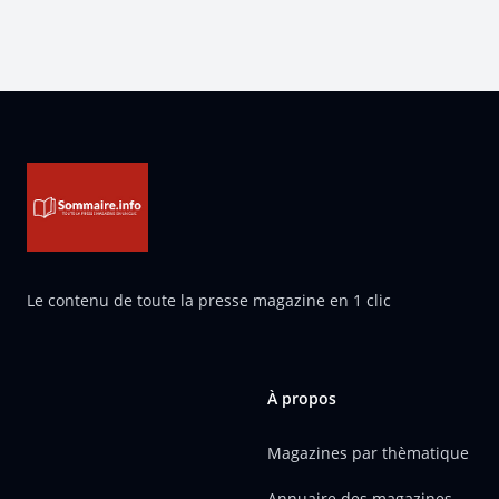
Pied de page
Le contenu de toute la presse magazine en 1 clic
À propos
Magazines par thèmatique
Annuaire des magazines