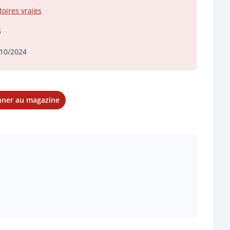
toires vraies
5
10/2024
nner au magazine