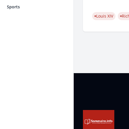
Sports
Louis XIV
Ric
Pied de page